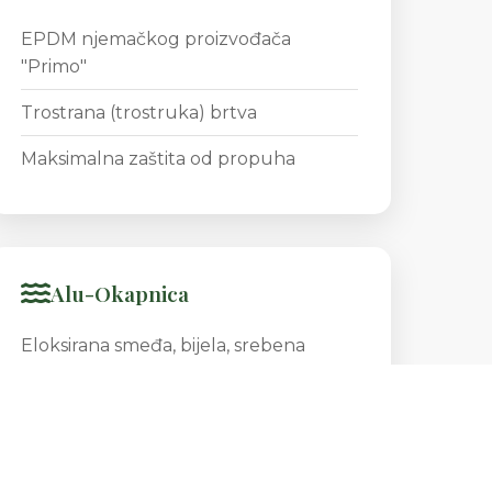
EPDM njemačkog proizvođača
"Primo"
Trostrana (trostruka) brtva
Maksimalna zaštita od propuha
Alu-Okapnica
Eloksirana smeđa, bijela, srebena
RAL karta na zahtjev
Opcija drvene okapnice