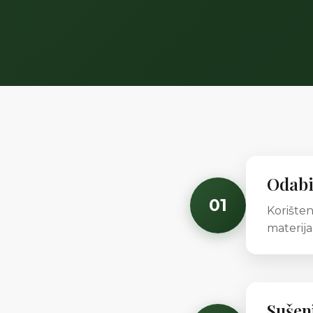
Odabi
01
Korišten
materija
Sušen