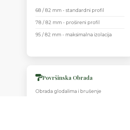
68 / 82 mm - standardni profil
78 / 82 mm - prošireni profil
95 / 82 mm - maksimalna izolacija
Površinska Obrada
Obrada glodalima i brušenje
Lazurne ili pokrivne RAL boje
Boja po želji kupca