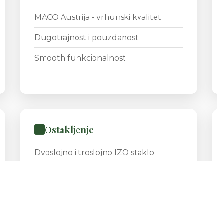
MACO Austrija - vrhunski kvalitet
Dugotrajnost i pouzdanost
Smooth funkcionalnost
Ostakljenje
Dvoslojno i troslojno IZO staklo
Neutral-silikonski kit
Posebna stakla za zvučnu zaštitu