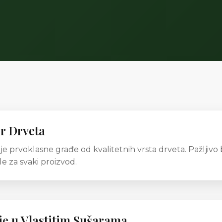
r Drveta
je prvoklasne građe od kvalitetnih vrsta drveta. Pažljivo
le za svaki proizvod.
je u Vlastitim Sušarama