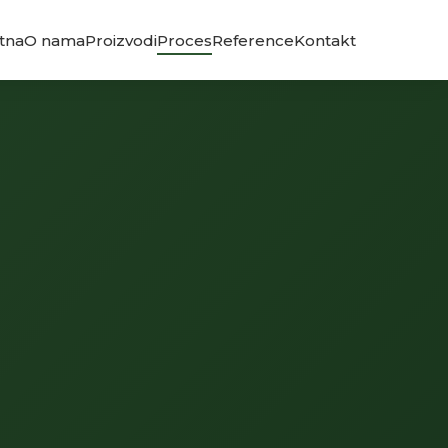
tna
O nama
Proizvodi
Proces
Reference
Kontakt