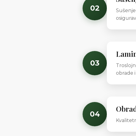
02
Sušenje 
osigurav
Lamin
03
Troslojn
obrade i
Obrad
04
Kvalitet