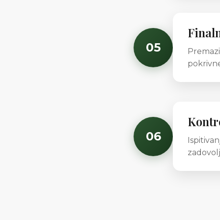
Final
05
Premazi 
pokrivne
Kontro
06
Ispitivan
zadovolj